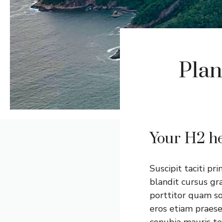
Plan
Your H2 he
Suscipit taciti pr
blandit cursus gra
porttitor quam so
eros etiam praese