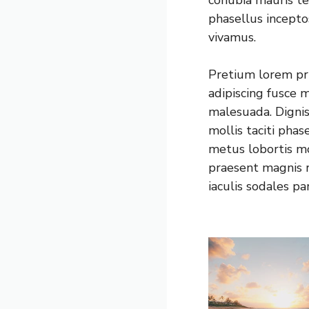
conubia mauris te
phasellus incepto
vivamus.
Pretium lorem pri
adipiscing fusce 
malesuada. Digni
mollis taciti pha
metus lobortis m
praesent magnis r
iaculis sodales pa