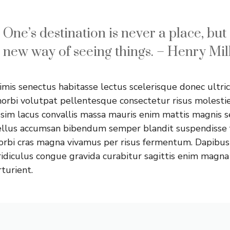
One’s destination is never a place, but
new way of seeing things. – Henry Mil
mis senectus habitasse lectus scelerisque donec ultric
morbi volutpat pellentesque consectetur risus molesti
ssim lacus convallis massa mauris enim mattis magnis 
sellus accumsan bibendum semper blandit suspendisse 
orbi cras magna vivamus per risus fermentum. Dapibus
idiculus congue gravida curabitur sagittis enim magna
rturient.