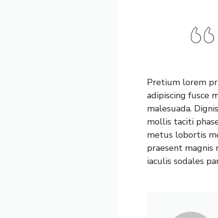
Pretium lorem pri
adipiscing fusce 
malesuada. Digni
mollis taciti pha
metus lobortis m
praesent magnis r
iaculis sodales pa