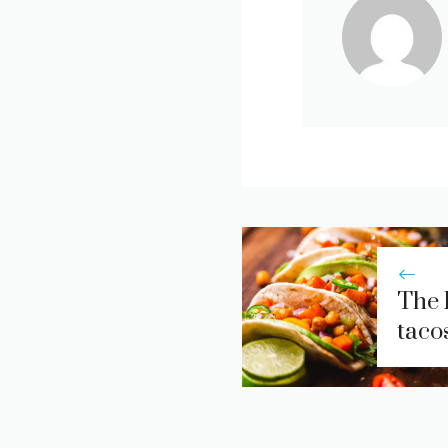
The 
taco