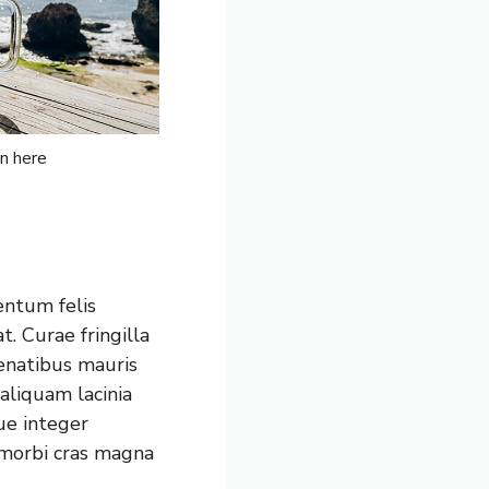
n here
entum felis
t. Curae fringilla
penatibus mauris
aliquam lacinia
ue integer
s morbi cras magna