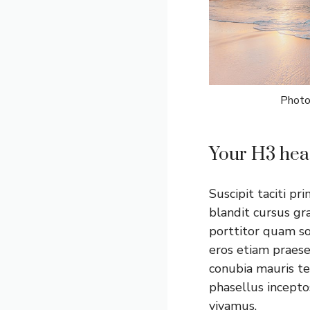
Photo
Your H3 hea
Suscipit taciti pr
blandit cursus gra
porttitor quam so
eros etiam praese
conubia mauris te
phasellus incepto
vivamus.