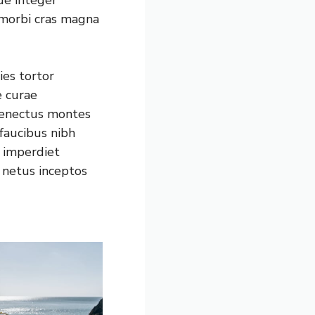
ue integer
s morbi cras magna
ies tortor
e curae
senectus montes
faucibus nibh
 imperdiet
 netus inceptos