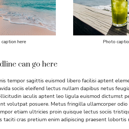
 caption here
Photo captio
dline can go here
imis tempor sagittis euismod libero facilisi aptent elem
vida sociis eleifend lectus nullam dapibus netus feugia
llicitudin iaculis aptent leo ligula euismod dictumst 
nt volutpat posuere. Metus fringilla ullamcorper odio 
mpor etiam ultricies proin quisque lectus sociis tristiq
s taciti cras pretium enim adipiscing praesent loborti