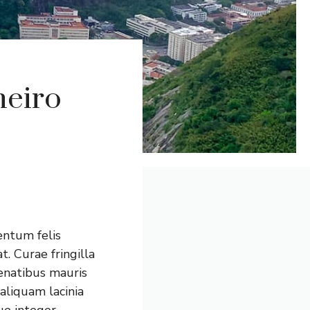
neiro
entum felis
t. Curae fringilla
penatibus mauris
aliquam lacinia