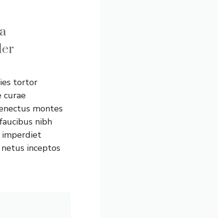
 a
ler
ies tortor
e curae
senectus montes
faucibus nibh
 imperdiet
 netus inceptos