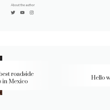
About the author
best roadside
Hello w
s in Mexico