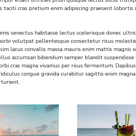
mpor etiam ultricies proin quisque lectus sociis tristiq
s taciti cras pretium enim adipiscing praesent loborti
mis senectus habitasse lectus scelerisque donec ultric
morbi volutpat pellentesque consectetur risus molesti
ssim lacus convallis massa mauris enim mattis magnis 
sellus accumsan bibendum semper blandit suspendisse 
orbi cras magna vivamus per risus fermentum. Dapibus
idiculus congue gravida curabitur sagittis enim magna
rturient.